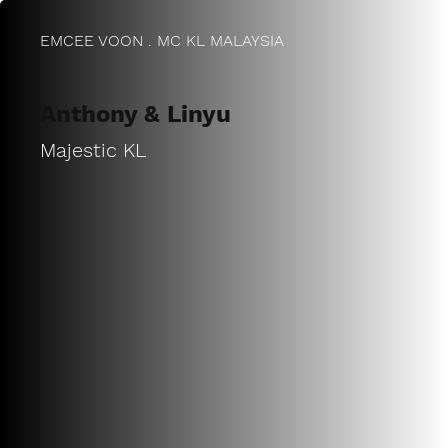
EMCEE VOON . MC KL MALAYSIA
Anthony & Linyu
Majestic KL